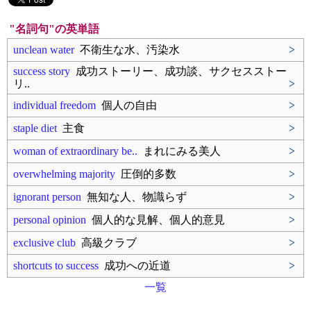
"名詞句"の英単語
unclean water
不衛生な水、汚染水
>
success story
成功ストーリー、成功談、サクセスストー
リ..
>
individual freedom
個人の自由
>
staple diet
主食
>
woman of extraordinary be..
まれにみる美人
>
overwhelming majority
圧倒的多数
>
ignorant person
無知な人、物識らず
>
personal opinion
個人的な見解、個人的意見
>
exclusive club
高級クラブ
>
shortcuts to success
成功への近道
>
一覧