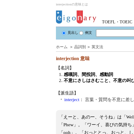
interjectionの意味とは
TOEFL・TOE
見出し
例文
ホーム
＞
品詞別
＞
英文法
interjection
意味
【名詞】
1.
感嘆詞、間投詞、感動詞
2.
不意にさしはさむこと、不意の叫
【派生語】
・
interject
：
言葉・質問を不意に差
「えーと、あのー、そうね」は「We
「Phew」。「ワーイ、喜びの気持ち
「ooh」。「おっととっ、おっと、しま