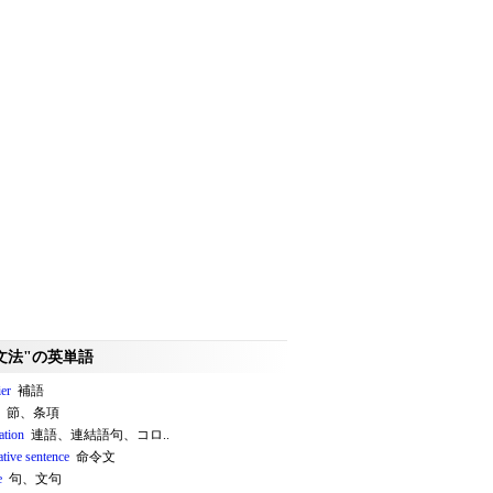
文法"の英単語
ier
補語
節、条項
ation
連語、連結語句、コロ..
ative sentence
命令文
e
句、文句