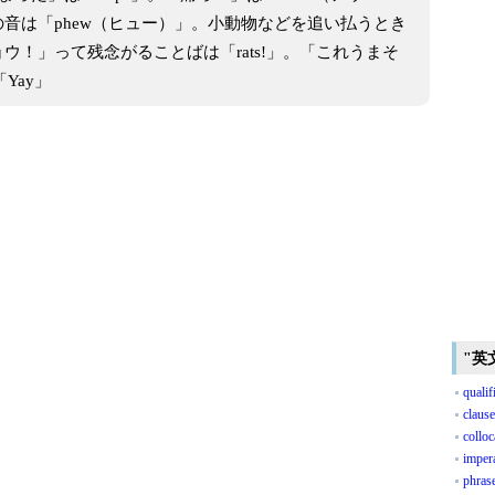
音は「phew（ヒュー）」。小動物などを追い払うとき
ョウ！」って残念がることばは「rats!」。「これうまそ
Yay」
"英
qualif
clause
colloc
imper
phras