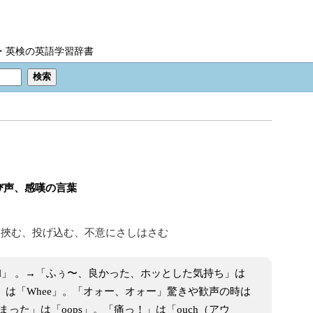
IC・英検の英語学習辞書
び声、感嘆の言葉
し挾む、投げ込む、不意にさしはさむ
ll」 。→「ふぅ〜、良かった、ホッとした気持ち」は
」は「Whee」。「オォー、オォー」驚きや歓声の時は
った」は「oops」。「痛っ！」は「ouch（アウ