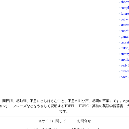
abbrev
compl
future
get ～
stativ
coordi
plural
causat
linki
anto
auxili
verb
presen
have 
、「感嘆詞、間投詞、感動詞、不意にさしはさむこと、不意の叫び声、感嘆の言葉」です。eig
ン）・フレーズなどをやさしく説明するTOEFL・TOEIC・英検の英語学習辞書
です。
当サイトに関して
｜
お問合せ