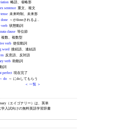
iation
略語、省略形
ex sentence
重文、複文
 tense
未来時制、未来形
 done
～がdoneされるよ..
e verb
状態動詞
nata clause
等位節
複数、複数型
ive verb
使役動詞
ng word
接続語、連結語
nym
反意語、反対語
ary verb
助動詞
動詞
t perfect
現在完了
～ do
～ にdoしてもらう
＜ 一覧 ＞
onary（エイゴナリー）は、英単
・大学入試向けの無料英語学習辞書