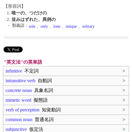
【形容詞】
1.
唯一の、つだけの
2.
並みはずれた、異例の
・ 類義語：
sole
、
only
、
lone
、
unique
、
solitary
"英文法"の英単語
infinitive
不定詞
>
intransitive verb
自動詞
>
concrete noun
具象名詞
>
mimetic word
擬態語
>
verb of perception
知覚動詞
>
common noun
普通名詞
>
subjunctive
仮定法
>