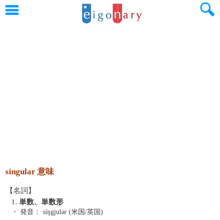
singular 意味
【名詞】
1.
単数、単数形
・ 発音：
síŋgjulər (米国/英国)