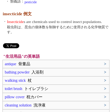
・ 類義語：
pesticide
insecticide 例文
・
Insecticide
s are chemicals used to control insect populations.
殺虫剤は、昆虫の個体数を制御するために使用される化学物質で
す。
"生活用品"の英単語
antique
骨董品
>
bathing powder
入浴剤
>
walking stick
杖
>
toilet brush
トイレブラシ
>
pillow cover
枕カバー
>
cleaning solution
洗浄液
>