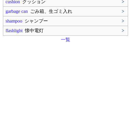
cushion
クッション
>
garbage can
ごみ箱、生ゴミ入れ
>
shampoo
シャンプー
>
flashlight
懐中電灯
>
一覧