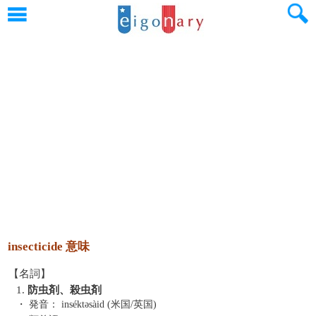
insecticide 意味
【名詞】
1.
防虫剤、殺虫剤
・ 発音：
inséktəsàid (米国/英国)