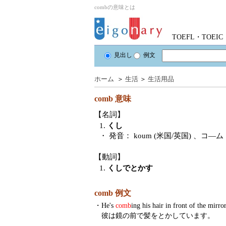
combの意味とは
TOEFL・TOE
見出し
例文
ホーム
＞
生活
＞
生活用品
comb
意味
【名詞】
1.
くし
・ 発音：
koum (米国/英国)
、コ―ム
【動詞】
1.
くしでとかす
comb 例文
・
He's
comb
ing his hair in front of the mirror
彼は鏡の前で髪をとかしています。