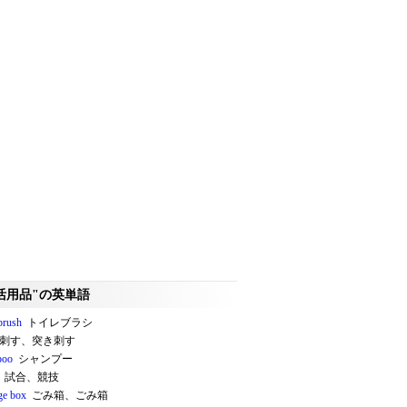
活用品"の英単語
 brush
トイレブラシ
刺す、突き刺す
poo
シャンプー
試合、競技
ge box
ごみ箱、ごみ箱