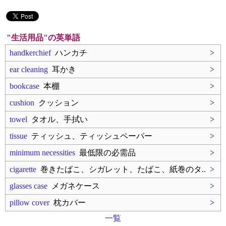
"生活用品"の英単語
handkerchief
ハンカチ
>
ear cleaning
耳かき
>
bookcase
本棚
>
cushion
クッション
>
towel
タオル、手拭い
>
tissue
ティッシュ、ティッシュペーパー
>
minimum necessities
最低限の必需品
>
cigarette
巻きたばこ、シガレット、たばこ、紙巻のタ..
>
glasses case
メガネケース
>
pillow cover
枕カバー
>
一覧