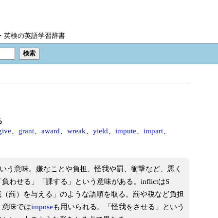
IC・英検の英語学習辞書
る
give
、
grant
、
award
、
wreak
、
yield
、
impute
、
impart
、
ct（打つ）’という意味。嫌なことや負担、怪我や罰、衝撃など、悪く
わせる」「課する」という意味がある。inflictはS
ent）「Sが怪我（罰）を与える」のような語順を取る。罰や税など負担
う意味では
impose
も用いられる。「怪我をさせる」という