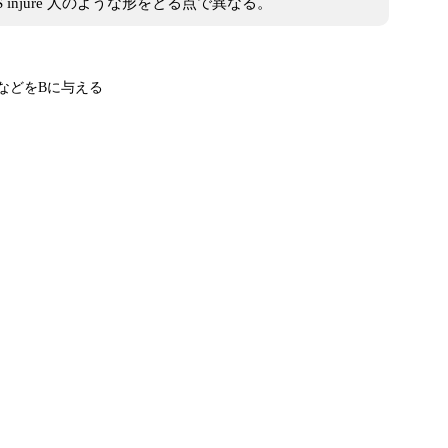
injure 人のような形をとる点で異なる。
などをBに与える
る