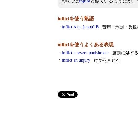
意味では
injure
と似ているようだが、S 
inflictを使う熟語
・
inflict A on [upon] B
苦痛・刑罰・負担
inflictを使うよくある表現
・
inflict a severe punishment
厳罰に処す
・
inflict an unjury
けがをさせる