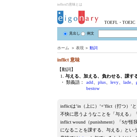
inflictの意味とは
TOEFL・TOE
見出し
例文
ホーム
＞
表現
＞
動詞
inflict
意味
【動詞】
1.
与える、加える、負わせる、課す
・ 類義語：
add
、
plus
、
levy
、
lade
、
bestow
inflictは’in（上に）’+’fli
不快に思うようなことを「与える」「負
inflict wound（punishm
になることを課する、与える」とい