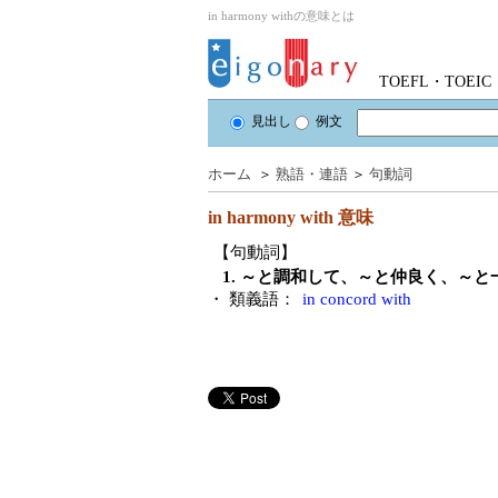
in harmony withの意味とは
TOEFL・TOE
見出し
例文
ホーム
＞
熟語・連語
＞
句動詞
in harmony with
意味
【句動詞】
1. ～と調和して、～と仲良く、～と
・ 類義語：
in concord with