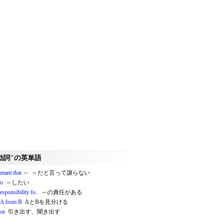
動詞"の英単語
amant that ～
～だと言って譲らない
to
～したい
esponsibility fo..
～の責任がある
A from B
AとBを見分ける
out
引き出す、聞き出す