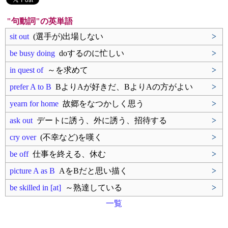
"句動詞"の英単語
sit out
(選手が)出場しない
>
be busy doing
doするのに忙しい
>
in quest of
～を求めて
>
prefer A to B
BよりAが好きだ、BよりAの方がよい
>
yearn for home
故郷をなつかしく思う
>
ask out
デートに誘う、外に誘う、招待する
>
cry over
(不幸など)を嘆く
>
be off
仕事を終える、休む
>
picture A as B
AをBだと思い描く
>
be skilled in [at]
～熟達している
>
一覧