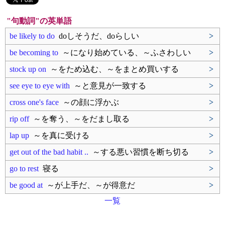
"句動詞"の英単語
be likely to do
doしそうだ、doらしい
>
be becoming to
～になり始めている、～ふさわしい
>
stock up on
～をため込む、～をまとめ買いする
>
see eye to eye with
～と意見が一致する
>
cross one's face
～の顔に浮かぶ
>
rip off
～を奪う、～をだまし取る
>
lap up
～を真に受ける
>
get out of the bad habit ..
～する悪い習慣を断ち切る
>
go to rest
寝る
>
be good at
～が上手だ、～が得意だ
>
一覧