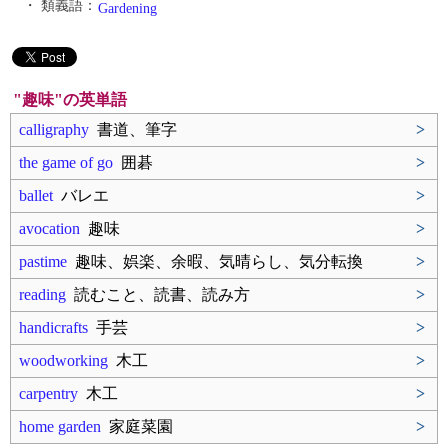
・ 類義語：
Gardening
"趣味"の英単語
calligraphy
書道、筆字
>
the game of go
囲碁
>
ballet
バレエ
>
avocation
趣味
>
pastime
趣味、娯楽、余暇、気晴らし、気分転換
>
reading
読むこと、読書、読み方
>
handicrafts
手芸
>
woodworking
木工
>
carpentry
木工
>
home garden
家庭菜園
>