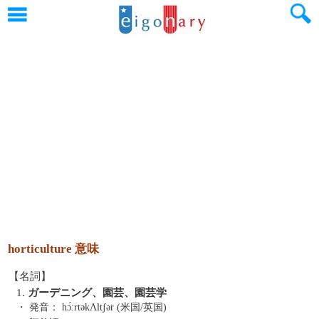
horticulture 意味
【名詞】
1.
ガーデニング、園芸、園芸学
・ 発音：
hɔ́ːrtəkΛltʃər (米国/英国)