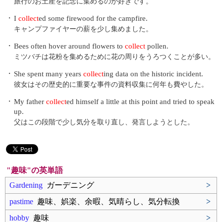
旅行のお土産を記念に集めるのが好きです。
・
I
collect
ed some firewood for the campfire.
キャンプファイヤーの薪を少し集めました。
・
Bees often hover around flowers to
collect
pollen.
ミツバチは花粉を集めるために花の周りをうろつくことが多い。
・
She spent many years
collect
ing data on the historic incident.
彼女はその歴史的に重要な事件の資料収集に何年も費やした。
・
My father
collect
ed himself a little at this point and tried to speak
up.
父はこの段階で少し気分を取り直し、発言しようとした。
"趣味"の英単語
Gardening
ガーデニング
>
pastime
趣味、娯楽、余暇、気晴らし、気分転換
>
hobby
趣味
>