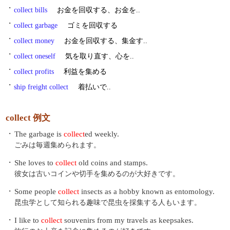
・
collect bills
お金を回収する、お金を..
・
collect garbage
ゴミを回収する
・
collect money
お金を回収する、集金す..
・
collect oneself
気を取り直す、心を..
・
collect profits
利益を集める
・
ship freight collect
着払いで..
collect 例文
・
The garbage is
collect
ed weekly.
ごみは毎週集められます。
・
She loves to
collect
old coins and stamps.
彼女は古いコインや切手を集めるのが大好きです。
・
Some people
collect
insects as a hobby known as entomology.
昆虫学として知られる趣味で昆虫を採集する人もいます。
・
I like to
collect
souvenirs from my travels as keepsakes.