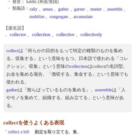
・ 発音：
kəlékt (米国/英国)
・ 類義語：
rally
、
amass
、
gather
、
garner
、
muster
、
assemble
、
mobilize
、
congregate
、
accumulate
【派生語】
.
collector
、
collection
、
collective
、
collectively
collect
は「何らかの目的をもって特定の種類のものを集め
る、収集する」という意味をもつ。日本語で使われる「コレ
クション、収集」という意味の
collection
はcollectの名詞型。
お金を集める場合、「徴収する、集金する」という意味でも
使われる。
gather
は「散らばっているものを集める」、
assemble
は「人
やモノを集めて、組織する、組み立てる」という意味があ
る。
collectを使うよくある表現
・
collect a bill
勘定を取り立てる、集..