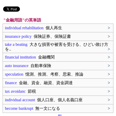
"金融用語"の英単語
individual rehabilitation
個人再生
>
insurance policy
保険証券、保険証書
>
take a beating
大きな損害や被害を受ける、ひどい敗け方
を..
>
financial institution
金融機関
>
auto insurance
自動車保険
>
speculation
憶測、推測、考察、思索、推論
>
finance
金融、資金、融資、資金調達
>
tax avoidanc
節税
>
individual account
個人口座、個人名義口座
>
become bankrupt
無一文になる
>