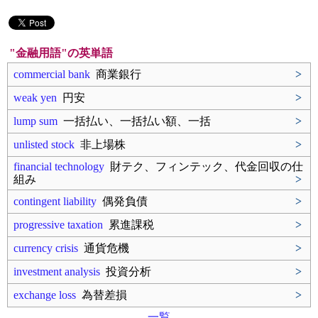
"金融用語"の英単語
commercial bank
商業銀行
>
weak yen
円安
>
lump sum
一括払い、一括払い額、一括
>
unlisted stock
非上場株
>
financial technology
財テク、フィンテック、代金回収の仕
組み
>
contingent liability
偶発負債
>
progressive taxation
累進課税
>
currency crisis
通貨危機
>
investment analysis
投資分析
>
exchange loss
為替差損
>
一覧