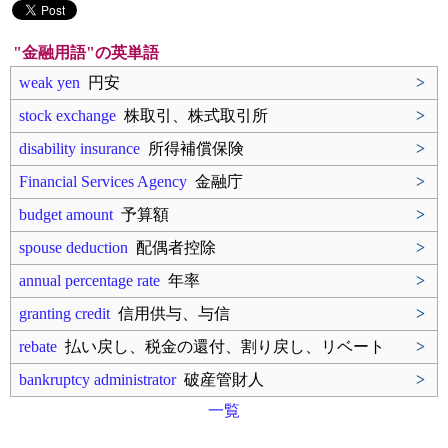
"金融用語"の英単語
weak yen
円安
>
stock exchange
株取引、株式取引所
>
disability insurance
所得補償保険
>
Financial Services Agency
金融庁
>
budget amount
予算額
>
spouse deduction
配偶者控除
>
annual percentage rate
年率
>
granting credit
信用供与、与信
>
rebate
払い戻し、税金の還付、割り戻し、リベート
>
bankruptcy administrator
破産管財人
>
一覧