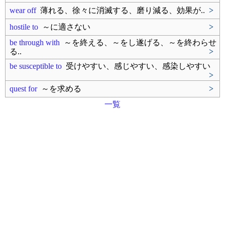
wear off
薄れる、徐々に消滅する、磨り減る、効果が..
>
hostile to
～に適さない
>
be through with
～を終える、～をし遂げる、～を終わらせ
る..
>
be susceptible to
受けやすい、感じやすい、感染しやすい
>
quest for
～を求める
>
一覧