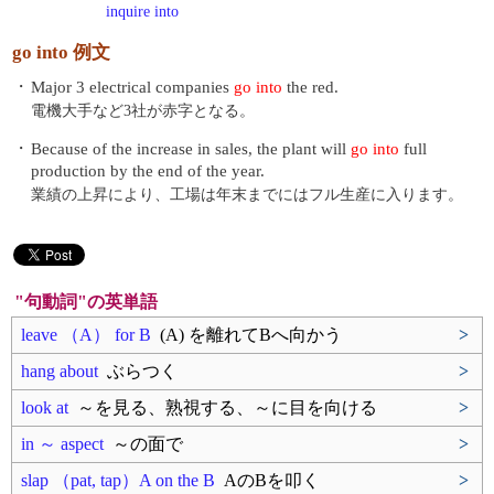
inquire into
go into 例文
・
Major 3 electrical companies
go into
the red.
電機大手など3社が赤字となる。
・
Because of the increase in sales, the plant will
go into
full
production by the end of the year.
業績の上昇により、工場は年末までにはフル生産に入ります。
"句動詞"の英単語
leave （A） for B
(A) を離れてBへ向かう
>
hang about
ぶらつく
>
look at
～を見る、熟視する、～に目を向ける
>
in ～ aspect
～の面で
>
slap （pat, tap）A on the B
AのBを叩く
>