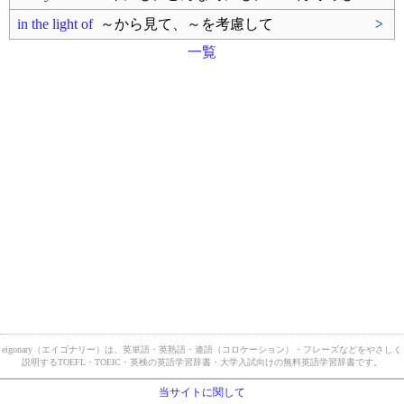
in the light of
～から見て、～を考慮して
>
一覧
eigonary（エイゴナリー）は、英単語・英熟語・連語（コロケーション）・フレーズなどをやさしく
説明するTOEFL・TOEIC・英検の英語学習辞書・大学入試向けの無料英語学習辞書です。
当サイトに関して