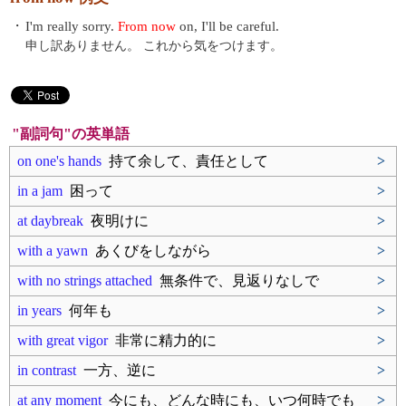
・
I'm really sorry.
From now
on, I'll be careful.
申し訳ありません。 これから気をつけます。
"副詞句"の英単語
on one's hands
持て余して、責任として
>
in a jam
困って
>
at daybreak
夜明けに
>
with a yawn
あくびをしながら
>
with no strings attached
無条件で、見返りなしで
>
in years
何年も
>
with great vigor
非常に精力的に
>
in contrast
一方、逆に
>
at any moment
今にも、どんな時にも、いつ何時でも
>