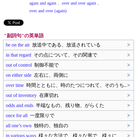
again and again
、
over and over again
、
over and over (again)
"副詞句"の英単語
be on the air
放送中である、放送されている
>
in that regard
その点について、その関連で
>
out of control
制御不能で
>
on either side
左右に、両側に
>
over time
時間とともに、時のたつにつれて、そのうち..
>
out of inventory
在庫切れ
>
odds and ends
半端なもの、残り物、がらくた
>
once for all
一度限りで
>
all one’s own
独特の、独自の
>
in various ways
様々な方法で、様々な形で、様々に
>