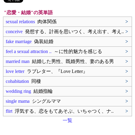
"恋愛・結婚"の英単語
sexual relations
肉体関係
>
conceive
発想する、計画を思いつく、考え出す、考え..
>
fake marriage
偽装結婚
>
feel a sexual attraction ..
～に性的魅力を感じる
>
married man
結婚した男性、既婚男性、妻のある男
>
love letter
ラブレター、『Love Letter』
>
cohabitation
同棲
>
wedding ring
結婚指輪
>
single mama
シングルママ
>
flirt
浮気する、恋をもてあそぶ、いちゃつく、ナ..
>
一覧