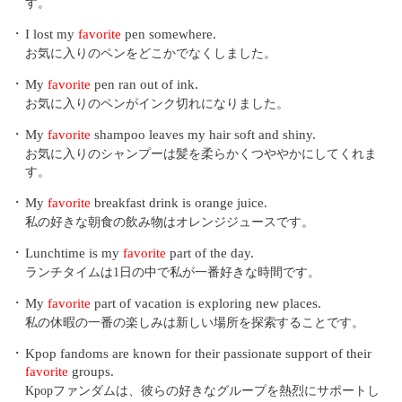
す。
・
I lost my
favorite
pen somewhere.
お気に入りのペンをどこかでなくしました。
・
My
favorite
pen ran out of ink.
お気に入りのペンがインク切れになりました。
・
My
favorite
shampoo leaves my hair soft and shiny.
お気に入りのシャンプーは髪を柔らかくつややかにしてくれま
す。
・
My
favorite
breakfast drink is orange juice.
私の好きな朝食の飲み物はオレンジジュースです。
・
Lunchtime is my
favorite
part of the day.
ランチタイムは1日の中で私が一番好きな時間です。
・
My
favorite
part of vacation is exploring new places.
私の休暇の一番の楽しみは新しい場所を探索することです。
・
Kpop fandoms are known for their passionate support of their
favorite
groups.
Kpopファンダムは、彼らの好きなグループを熱烈にサポートし