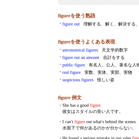
figureを使う熟語
・
figure out
理解する、解く、解決する、
figureを使うよくある表現
・
astronomical figures
天文学的数字
・
figure out an amount
合計をする
・
public figure
有名人、公人、著名な人
・
real figure
実数、実体、実部、実物
・
suspicious figures
怪しい姿
figure 例文
・
She has a good
figure
.
彼女はスタイルの良い人です。
・
I can't
figure
out what's behind the scenes.
水面下で何があるのかが分からない。
・
He found a serious mistake in our sales
fig