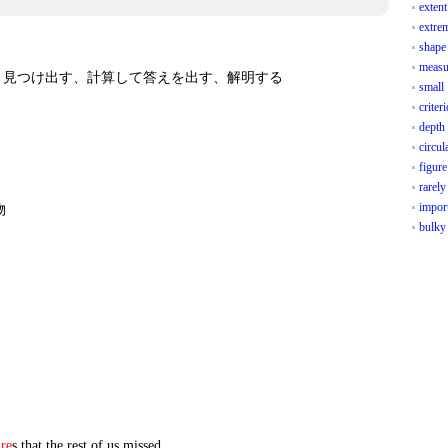
extent
extre
shape
measu
見つけ出す、計算して答えを出す、解明する
small
criter
depth
circul
figure
rarely
impor
物
bulky
ure
s that the rest of us missed.