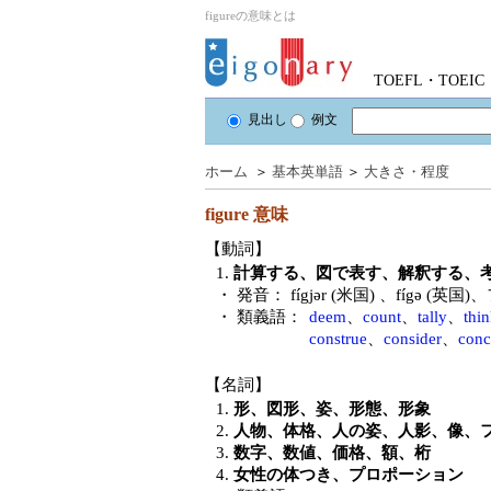
figureの意味とは
TOEFL・TOE
見出し
例文
ホーム
＞
基本英単語
＞
大きさ・程度
figure
意味
【動詞】
1.
計算する、図で表す、解釈する、
・ 発音：
fígjər (米国) 、fígə (英国)
、
・ 類義語：
deem
、
count
、
tally
、
thi
construe
、
consider
、
conc
【名詞】
1.
形、図形、姿、形態、形象
2.
人物、体格、人の姿、人影、像、
3.
数字、数値、価格、額、桁
4.
女性の体つき、プロポーション