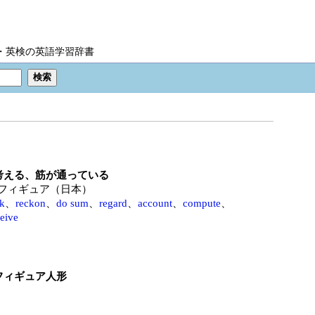
IC・英検の英語学習辞書
考える、筋が通っている
フィギュア（日本）
nk
、
reckon
、
do sum
、
regard
、
account
、
compute
、
eive
フィギュア人形