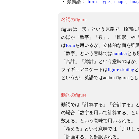
・ 類義語：
form
、
type
、
shape
、
ima
名詞のfigure
figureは「形」という原義で、輪
のほか「数字」「数」、「図形」や
は
form
を用いるが、立体的な面を強
「数字」という意味では
number
とも
「合計」「総計」という意味のほか
フィギュアスケートは
figure skating
と
というが、英語ではaction figuresも
動詞のfigure
動詞では「計算する」「合計する」とい
の場合「数字を用いて計算する」と
数える」という意味で用いられる。
「考える」という意味では「よりし
「計画する」と翻訳される。