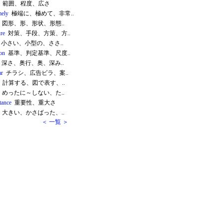
範囲、程度、広さ
mely
極端に、極めて、非常..
図形、形、形状、形態..
re
対策、手段、方策、方..
小さい、小型の、ささ..
ion
基準、判定基準、尺度..
深さ、奥行、奥、深み..
ar
チラシ、広告ビラ、案..
計算する、図で表す、..
めったに～しない、た..
tance
重要性、重大さ
大きい、かさばった、..
＜ 一覧 ＞