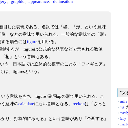
gery
、
graphic
、
appearance
、
delineation
郭に着目した表現である。名詞では「姿」「形」という意味
「像」などの意味で用いられる。一般的な意味での「形」
調する場合には
figure
を用いる。
類似するが、figureは公式的な発表などで示される数値
、「桁」という意味もある。
いう。日本語では立体的な模型のことを「フィギュア」
しくは、figuresという。
"大
う意味をもち、figure+副詞upの形で用いられる。こ
entire
いう意味の
calculate
に近い意味となる。
reckon
は「ざっと
big
大
mostl
っかり、打算的に考える」という意味があり「企画する」
fully
mainl