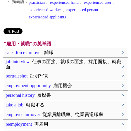
・ 類義語：
practician
、
experienced hand
、
experienced user
、
experienced worker
、
experienced person
、
experienced applicants
"雇用・就職"の英単語
sales-force turnover
離職
>
job interview
仕事の面接、就職の面接、採用面接、就職
面..
>
portrait shot
証明写真
>
employment opportunity
雇用機会
>
personal history
履歴書
>
take a job
就職する
>
employee turnover
従業員離職率、従業員退職率
>
reemployment
再雇用
>