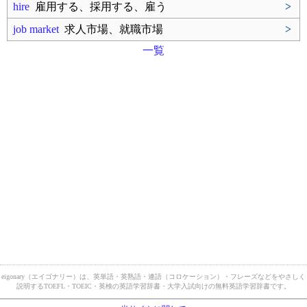
hire
雇用する、採用する、雇う
>
job market
求人市場、就職市場
>
一覧
eigonary（エイゴナリー）は、英単語・英熟語・連語（コロケーション）・フレーズなどをやさしく
説明するTOEFL・TOEIC・英検の英語学習辞書・大学入試向けの無料英語学習辞書です。