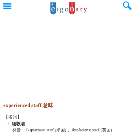
experienced staff 意味
【名詞】
1.
経験者
・ 発音：
ikspíəriənst stæf (米国) 、ikspíəriənst staːf (英国)