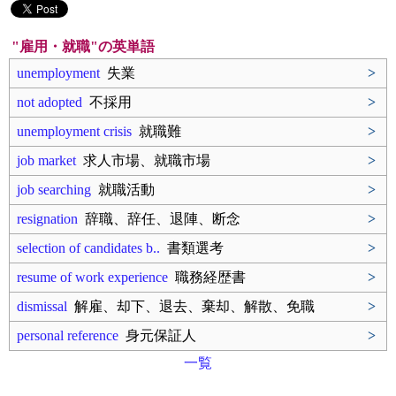
"雇用・就職"の英単語
unemployment
失業
>
not adopted
不採用
>
unemployment crisis
就職難
>
job market
求人市場、就職市場
>
job searching
就職活動
>
resignation
辞職、辞任、退陣、断念
>
selection of candidates b..
書類選考
>
resume of work experience
職務経歴書
>
dismissal
解雇、却下、退去、棄却、解散、免職
>
personal reference
身元保証人
>
一覧