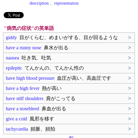
description
、
representation
"病気の症状"の英単語
giddy
目がくらむ、めまいがする、目が回るような
>
have a runny nose
鼻水が出る
>
nausea
吐き気、吐気
>
epileptic
てんかんの、てんかん性の
>
have high blood pressure
血圧が高い、高血圧です
>
have a high fever
熱が高い
>
have stiff shoulders
肩がこってる
>
have a nosebleed
鼻血が出る
>
give a cold
風邪を移す
>
tachycardia
頻脈、頻拍
>