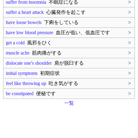
suffer from insomnia
不眠症になる
>
suffer a heart attack
心臓発作を起こす
>
have loose bowels
下痢をしている
>
have low blood pressure
血圧が低い、低血圧です
>
get a cold
風邪をひく
>
muscle ache
筋肉痛がする
>
dislocate one's shoulder
肩が脱臼する
>
initial symptoms
初期症状
>
feel like throwing up
吐き気がする
>
be constipated
便秘です
>
一覧