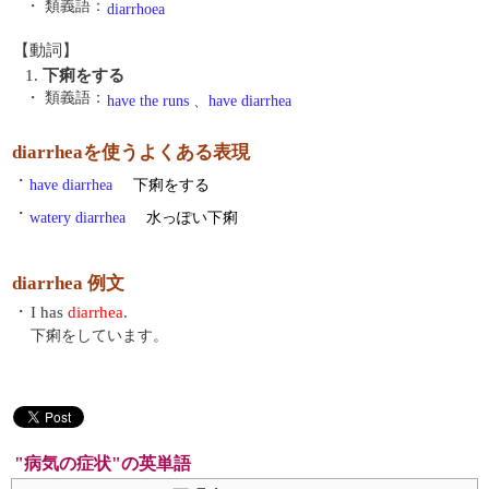
・ 類義語：
diarrhoea
【動詞】
1.
下痢をする
・ 類義語：
have the runs
、
have diarrhea
diarrheaを使うよくある表現
・
have diarrhea
下痢をする
・
watery diarrhea
水っぽい下痢
diarrhea 例文
・
I has
diarrhea
.
下痢をしています。
"病気の症状"の英単語