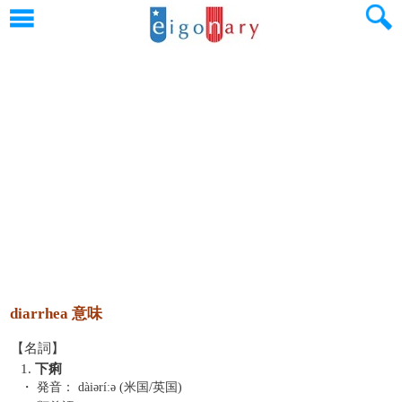
diarrhea 意味
【名詞】
1.
下痢
・ 発音：
dàiəríːə (米国/英国)