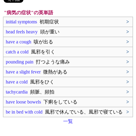
"病気の症状"の英単語
initial symptoms
初期症状
>
head feels heavy
頭が重い
>
have a cough
咳が出る
>
catch a cold
風邪を引く
>
pounding pain
打つような痛み
>
have a slight fever
微熱がある
>
have a cold
風邪をひく
>
tachycardia
頻脈、頻拍
>
have loose bowels
下痢をしている
>
be in bed with cold
風邪で休んでいる、風邪で寝ている
>
一覧