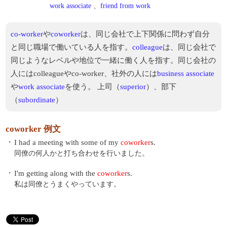
work associate
、
friend from work
co-worker
や
coworker
は、同じ会社で上下関係に問わず自分
と同じ職場で働いている人を指す。
colleague
は、同じ会社で
同じようなレベルや地位で一緒に働く人を指す。同じ会社の
人にはcolleagueやco-worker、社外の人には
business associate
や
work associate
を使う。 上司（
superior
）、部下
（
subordinate
）
coworker 例文
・
I had a meeting with some of my
coworker
s.
同僚の何人かと打ち合わせを行いました。
・
I'm getting along with the
coworker
s.
私は同僚とうまくやっています。