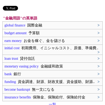
"金融用語"の英単語
global finance
国際金融
>
budget amount
予算額
>
earn money
お金を稼ぐ、金を儲ける
>
initial cost
初期費用、イニシャルコスト、原価、準備費..
>
loan trust
貸付信託
>
monetary easing policy
金融緩和政策
>
bank
銀行
>
funding
資金調達、財源、財政支援、資金援助、財源..
>
become bankrupt
無一文になる
>
insurance benefits
保険金、保険給付、保険給付金
>
一覧