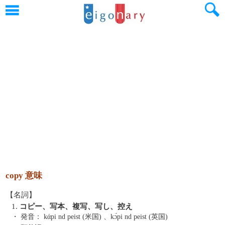
copy 意味
【名詞】
1.
コピー、写本、複写、写し、控え
・ 発音：
kάpi nd peist (米国) 、kɔ́pi nd peist (英国)