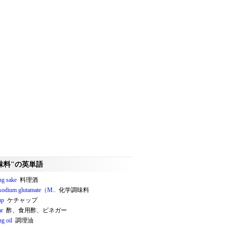
味料"の英単語
ng sake
料理酒
odium glutamate（M..
化学調味料
up
ケチャップ
ar
酢、食用酢、ビネガー
g oil
調理油