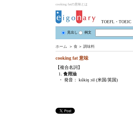
cooking fatの意味とは
TOEFL・TOE
見出し
例文
ホーム
＞
食
＞
調味料
cooking fat
意味
【複合名詞】
1.
食用油
・ 発音：
kúkiŋ ɔil (米国/英国)