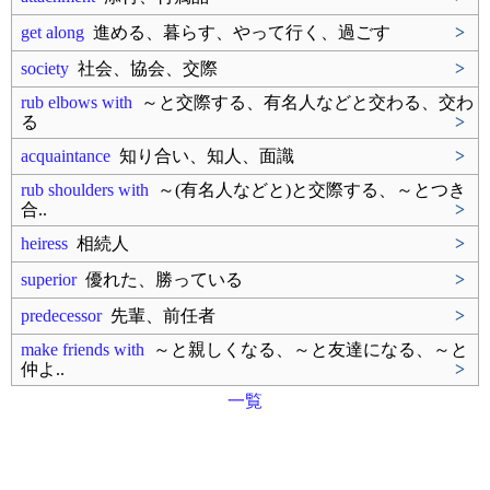
get along
進める、暮らす、やって行く、過ごす
>
society
社会、協会、交際
>
rub elbows with
～と交際する、有名人などと交わる、交わ
る
>
acquaintance
知り合い、知人、面識
>
rub shoulders with
～(有名人などと)と交際する、～とつき
合..
>
heiress
相続人
>
superior
優れた、勝っている
>
predecessor
先輩、前任者
>
make friends with
～と親しくなる、～と友達になる、～と
仲よ..
>
一覧