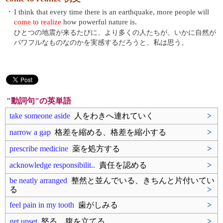
・
I think that every time there is an earthquake, more people will
come to realize
how powerful nature is.
ひとつの地震が来るたびに、より多くの人たちが、いかに自然が
パワフルなものなのかを実感するだろうと、私は思う。
"動詞句"の英単語
take someone aside
人をわきへ連れていく
>
narrow a gap
格差を縮める、格差を縮小する
>
prescribe medicine
薬を処方する
>
acknowledge responsibilit..
責任を認める
>
be neatly arranged
整然と並んでいる、きちんと片付いてい
る
>
feel pain in my tooth
歯がしみる
>
get upset
怒る、腹を立てる
>