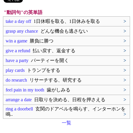
"動詞句"の英単語
take a day off
1日休暇を取る、1日休みを取る
>
grasp any chance
どんな機会も逃さない
>
win a game
勝負に勝つ
>
give a refund
払い戻す、返金する
>
have a party
パーティーを開く
>
play cards
トランプをする
>
do research
リサーチする、研究する
>
feel pain in my tooth
歯がしみる
>
arrange a date
日取りを決める、日程を押さえる
>
ring a doorbell
玄関のドアベルを鳴らす、インターホンを
鳴..
>
一覧