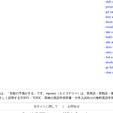
shift 
preser
get ca
bore a
divert
reveal
take a
build 
take a
drive
carry 
feel s
develo
go fis
clear 
of failureの意味は、「失敗の予感がする」です。eigonary（エイゴナリー）は、英単語
さしく説明するTOEFL・TOEIC・英検の英語学習辞書・大学入試向けの無料英語学
当サイトに関して
｜
お問合せ