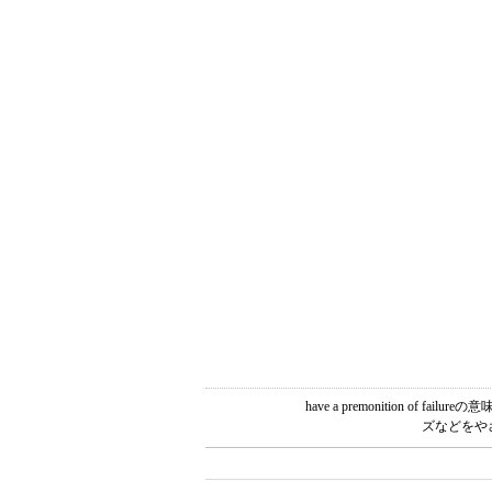
have a premonition 
ズなどをや