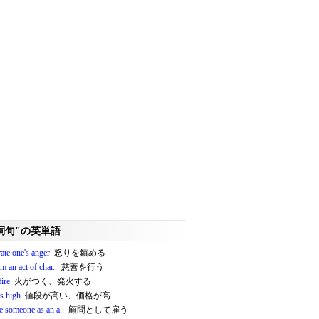
詞句"の英単語
ate one's anger
怒りを鎮める
m an act of char..
慈善を行う
fire
火がつく、発火する
is high
値段が高い、価格が高..
e someone as an a..
顧問として雇う