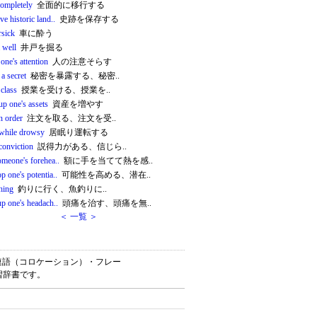
completely
全面的に移行する
ve historic land..
史跡を保存する
rsick
車に酔う
 well
井戸を掘る
 one's attention
人の注意そらす
 a secret
秘密を暴露する、秘密..
 class
授業を受ける、授業を..
up one's assets
資産を増やす
n order
注文を取る、注文を受..
 while drowsy
居眠り運転する
conviction
説得力がある、信じら..
omeone's forehea..
額に手を当てて熱を感..
p one's potentia..
可能性を高める、潜在..
hing
釣りに行く、魚釣りに..
up one's headach..
頭痛を治す、頭痛を無..
＜ 一覧 ＞
・英熟語・連語（コロケーション）・フレー
習辞書です。