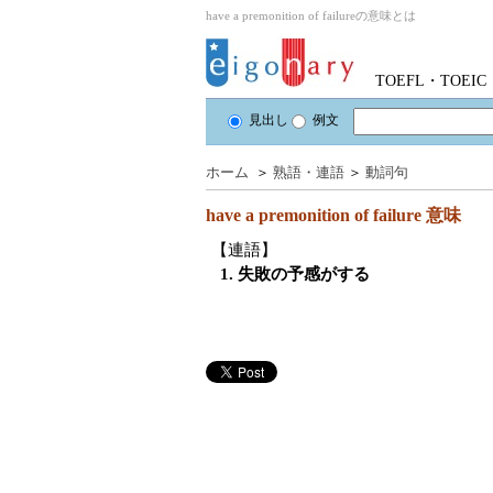
have a premonition of failureの意味とは
TOEFL・TOE
見出し
例文
ホーム
＞
熟語・連語
＞
動詞句
have a premonition of failure
意味
【連語】
1. 失敗の予感がする