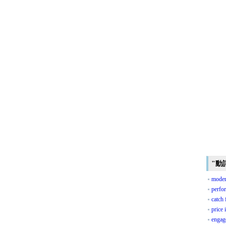
"動
moder
perfor
catch 
price 
engag