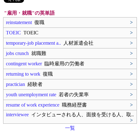
"雇用・就職"の英単語
reinstatement
復職
>
TOEIC
TOEIC
>
temporary-job placement a..
人材派遣会社
>
jobs crunch
就職難
>
contingent worker
臨時雇用の労働者
>
returning to work
復職
>
practician
経験者
>
youth unemployment rate
若者の失業率
>
resume of work experience
職務経歴書
>
interviewee
インタビューされる人、面接を受ける人、取..
>
一覧