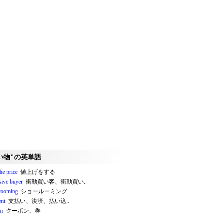
い物"の英単語
the price
値上げをする
sive buyer
衝動買い客、衝動買い..
rooming
ショールーミング
nt
支払い、決済、払い込..
on
クーポン、券