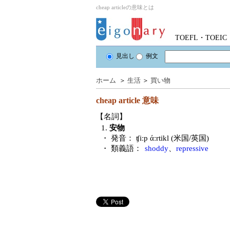
cheap articleの意味とは
TOEFL・TOE
見出し
例文
ホーム
＞
生活
＞
買い物
cheap article
意味
【名詞】
1.
安物
・ 発音：
ʧiːp άːrtikl (米国/英国)
・ 類義語：
shoddy
、
repressive