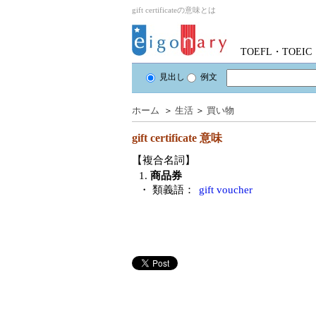
gift certificateの意味とは
TOEFL・TOE
見出し
例文
ホーム
＞
生活
＞
買い物
gift certificate
意味
【複合名詞】
1.
商品券
・ 類義語：
gift voucher