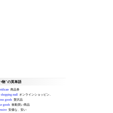
い物"の英単語
rtificate
商品券
e shopping mall
オンラインショッピン..
ious goods
贅沢品
se goods
衝動買い商品
ensive
安価な、安い