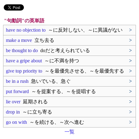
"句動詞"の英単語
have no objection to
～に反対しない、～に異議がない
>
make a move
立ち去る
>
be thought to do
doだと考えられている
>
have a gripe about
～に不満を持つ
>
give top priority to
～を最優先させる、～を最優先する
>
be in a rush
急いでいる、急ぐ
>
put forward
～を提案する、～を提唱する
>
lie over
延期される
>
drop in
～に立ち寄る
>
go on with
～を続ける、～次へ進む
>
一覧