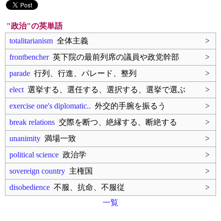
"政治"の英単語
totalitarianism
全体主義
>
frontbencher
英下院の最前列席の議員や政党幹部
>
parade
行列、行進、パレード、整列
>
elect
選挙する、選任する、選択する、選挙で選ぶ
>
exercise one's diplomatic..
外交的手腕を振るう
>
break relations
交際を断つ、絶縁する、断絶する
>
unanimity
満場一致
>
political science
政治学
>
sovereign country
主権国
>
disobedience
不服、抗命、不服従
>
一覧