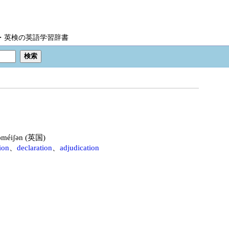
IC・英検の英語学習辞書
ləméiʃən (英国)
ion
、
declaration
、
adjudication