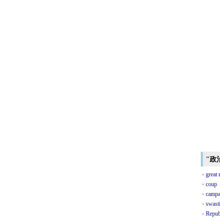
"政
great 
coup
campa
swast
Repub