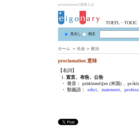
proclamationの意味とは
TOEFL・TOE
見出し
例文
ホーム
＞
社会
＞
政治
proclamation
意味
【名詞】
1.
宣言、布告、公告
・ 発音：
prὰkləméiʃən (米国) 、prɔ̀k
・ 類義語：
edict
、
statement
、
profess