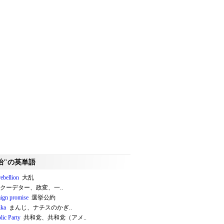
治"の英単語
rebellion
大乱
クーデター、政変、一..
ign promise
選挙公約
ika
まんじ、ナチスのかぎ..
lic Party
共和党、共和党（アメ..