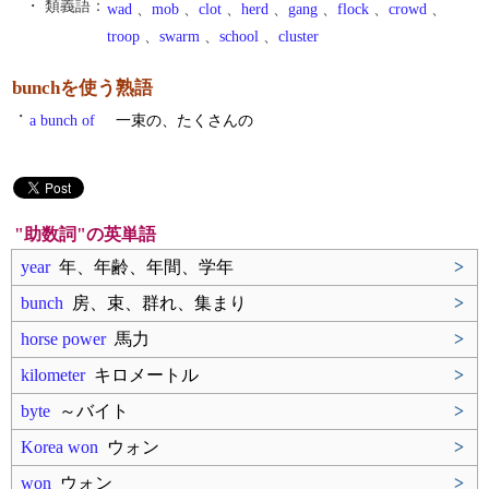
・ 類義語：
wad
、
mob
、
clot
、
herd
、
gang
、
flock
、
crowd
、
troop
、
swarm
、
school
、
cluster
bunchを使う熟語
・
a bunch of
一束の、たくさんの
"助数詞"の英単語
year
年、年齢、年間、学年
>
bunch
房、束、群れ、集まり
>
horse power
馬力
>
kilometer
キロメートル
>
byte
～バイト
>
Korea won
ウォン
>
won
ウォン
>