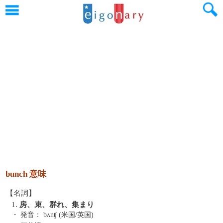
bunch 意味
【名詞】
1.
房、束、群れ、集まり
・ 発音：
bʌnʧ (米国/英国)