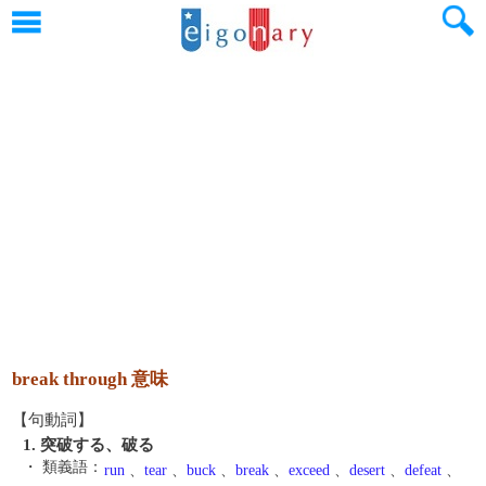
break through 意味
【句動詞】
1. 突破する、破る
・ 類義語：
run
、
tear
、
buck
、
break
、
exceed
、
desert
、
defeat
、