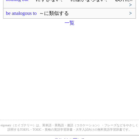
>
be analogous to
～に類似する
>
一覧
eigonary（エイゴナリー）は、英単語・英熟語・連語（コロケーション）・フレーズなどをやさしく
説明するTOEFL・TOEIC・英検の英語学習辞書・大学入試向けの無料英語学習辞書です。