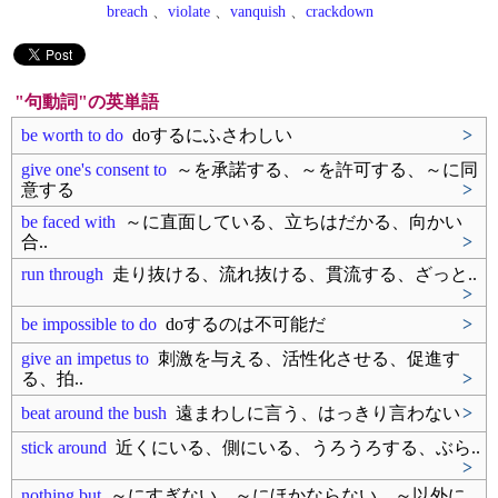
breach
、
violate
、
vanquish
、
crackdown
"句動詞"の英単語
be worth to do
doするにふさわしい
>
give one's consent to
～を承諾する、～を許可する、～に同
意する
>
be faced with
～に直面している、立ちはだかる、向かい
合..
>
run through
走り抜ける、流れ抜ける、貫流する、ざっと..
>
be impossible to do
doするのは不可能だ
>
give an impetus to
刺激を与える、活性化させる、促進す
る、拍..
>
beat around the bush
遠まわしに言う、はっきり言わない
>
stick around
近くにいる、側にいる、うろうろする、ぶら..
>
nothing but
～にすぎない、～にほかならない、～以外に..