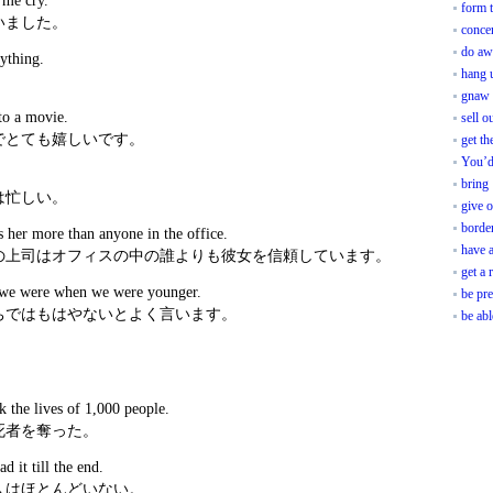
 me cry.
form t
いました。
concen
do aw
nything.
hang 
gnaw 
to a movie.
sell o
でとても嬉しいです。
get th
You’d
bring 
は忙しい。
give o
borde
s her more than anyone in the office.
have a
の上司はオフィスの中の誰よりも彼女を信頼しています。
get a 
we were when we were younger.
be pre
ちではもはやないとよく言います。
be abl
k the lives of 1,000 people.
死者を奪った。
d it till the end.
人はほとんどいない。