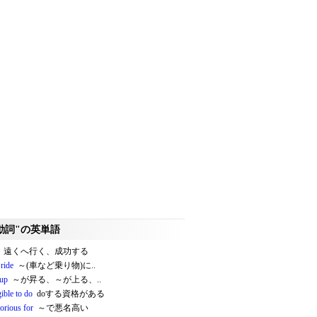
動詞"の英単語
遠くへ行く、成功する
 ride
～(車など乗り物)に..
up
～が昇る、～が上る、..
gible to do
doする資格がある
orious for
～で悪名高い