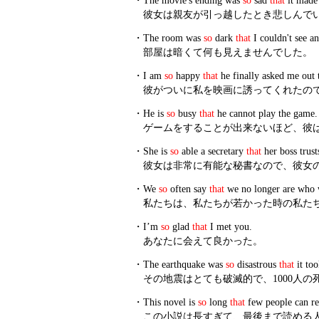
・
The movie's ending was
so
sad
that
it made
彼女は親友が引っ越したとき悲しんで
・
The room was
so
dark
that
I couldn't see a
部屋は暗くて何も見えませんでした。
・
I am
so
happy
that
he finally asked me out 
彼がついに私を映画に誘ってくれたの
・
He is
so
busy
that
he cannot play the game.
ゲームをすることが出来ないほど、彼
・
She is
so
able a secretary
that
her boss trust
彼女は非常に有能な秘書なので、彼女
・
We
so
often say
that
we no longer are who 
私たちは、私たちが若かった時の私た
・
I’m
so
glad
that
I met you.
あなたに会えて良かった。
・
The earthquake was
so
disastrous
that
it too
その地震はとても破滅的で、1000人の
・
This novel is
so
long
that
few people can rea
この小説は長すぎて、最後まで読める