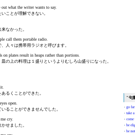
 out what the writer wants to say.
たいことが理解できない。
出来なかった。
ple call them portable radio.
で、人々は携帯用ラジオと呼びます。
 on plates result in heaps rather than portions.
、皿の上の料理は１盛りというよりむしろ山盛りになった。
。
it.
をあるくことができた。
"句
 eyes open.
go far
ていることができませんでした。
take a
 me cry.
come 
泣かせました。
be eli
be not