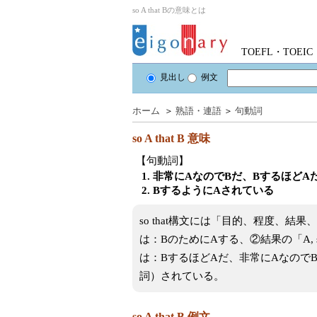
so A that Bの意味とは
TOEFL・TOE
見出し
例文
ホーム
＞
熟語・連語
＞
句動詞
so A that B
意味
【句動詞】
1. 非常にAなのでBだ、BするほどA
2. BするようにAされている
so that構文には「目的、程度、結果、
は：BのためにAする、②結果の「A, so 
は：BするほどAだ、非常にAなのでBだ。
詞）されている。
so A that B 例文