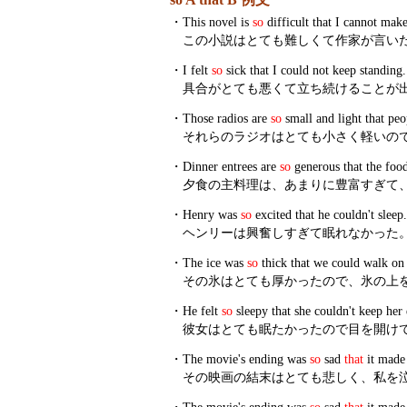
・
This novel is
so
difficult that I cannot make
この小説はとても難しくて作家が言い
・
I felt
so
sick that I could not keep standing.
具合がとても悪くて立ち続けることが
・
Those radios are
so
small and light that peo
それらのラジオはとても小さく軽いの
・
Dinner entrees are
so
generous that the foods
夕食の主料理は、あまりに豊富すぎて
・
Henry was
so
excited that he couldn't sleep.
ヘンリーは興奮しすぎて眠れなかった
・
The ice was
so
thick that we could walk on 
その氷はとても厚かったので、氷の上
・
He felt
so
sleepy that she couldn't keep her
彼女はとても眠たかったので目を開け
・
The movie's ending was
so
sad
that
it made
その映画の結末はとても悲しく、私を