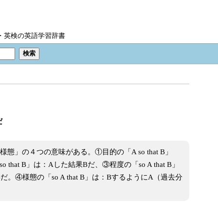
IC・英検の英語学習辞書
だ
様態」の４つの意味がある。①目的の「A so that B」
that B」は：Aした結果Bだ、③程度の「so A that B」
④様態の「so A that B」は：BするようにA（過去分