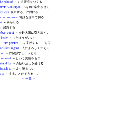
he habit of
～する習慣をつくる
trate A on [upon..
AをBに集中させる
ay with
廃止する、片付ける
up on someone
電話を途中で切る
at
～をかじる
ut
完売する
e best out of
～を最大限に引き出す..
 better
～したほうがいい
～ into practice
～を実行する、～を実..
ne's best regard..
人によろしく伝える
r on
～に隣接する、～と近..
 sense of
～という実感をもつ、..
refund for
～の払い戻しを受ける
ferable to
～より望ましい
e to
～することができる、..
＜ 一覧 ＞