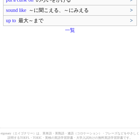
sound like
～に聞こえる、～にみえる
>
up to
最大～まで
>
一覧
eigonary（エイゴナリー）は、英単語・英熟語・連語（コロケーション）・フレーズなどをやさしく
説明するTOEFL・TOEIC・英検の英語学習辞書・大学入試向けの無料英語学習辞書です。