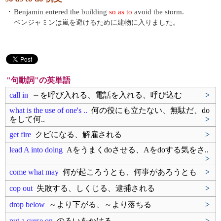
・
Benjamin entered the building
so as to
avoid the storm.
ベンジャミンは嵐を避けるために建物に入りました。
"句動詞"の英単語
call in
～を呼び入れる、電話を入れる、呼び込む
>
what is the use of one's ..
何の役にも立たない、無駄だ、do
をして何..
>
get fire
クビになる、解雇される
>
lead A into doing
Aをうまくdoさせる、Aをdoする気をさ..
>
come what may
何が起ころうとも、何事があろうとも
>
cop out
失敗する、しくじる、逮捕される
>
drop below
～より下がる、～より落ちる
>
put a curse on
のろいをかける
>