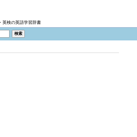
IC・英検の英語学習辞書