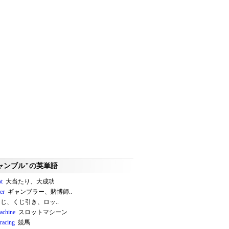
ャンブル"の英単語
ot
大当たり、大成功
er
ギャンブラー、賭博師..
じ、くじ引き、ロッ..
machine
スロットマシーン
racing
競馬