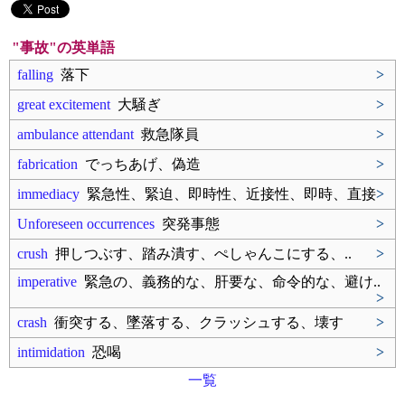
"事故"の英単語
falling
落下
>
great excitement
大騒ぎ
>
ambulance attendant
救急隊員
>
fabrication
でっちあげ、偽造
>
immediacy
緊急性、緊迫、即時性、近接性、即時、直接
>
Unforeseen occurrences
突発事態
>
crush
押しつぶす、踏み潰す、ぺしゃんこにする、..
>
imperative
緊急の、義務的な、肝要な、命令的な、避け..
>
crash
衝突する、墜落する、クラッシュする、壊す
>
intimidation
恐喝
>
一覧