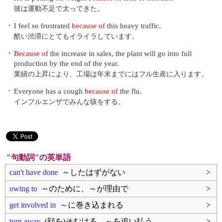
彼は運動不足で太ってきた。
・
I feel so frustrated
because of
this heavy traffic.
酷い渋滞にとてもイライラしています。
・
Because of
the increase in sales, the plant will go into full
production by the end of the year.
業績の上昇により、工場は年末までにはフル生産に入ります。
・
Everyone has a cough
because of
the flu.
インフルエンザでみんな咳をする。
"句動詞"の英単語
can't have done
～したはずがない
>
owing to
～のために、～が理由で
>
get involved in
～に巻き込まれる
>
turn away
(顔を)そむける、～を追い払う
>