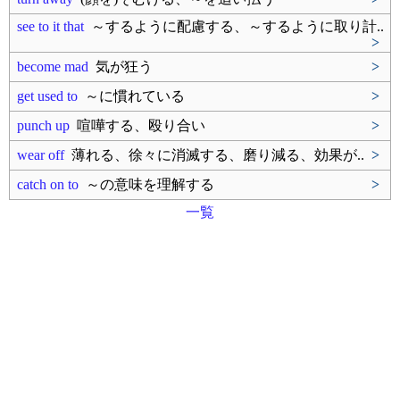
see to it that
～するように配慮する、～するように取り計..
>
become mad
気が狂う
>
get used to
～に慣れている
>
punch up
喧嘩する、殴り合い
>
wear off
薄れる、徐々に消滅する、磨り減る、効果が..
>
catch on to
～の意味を理解する
>
一覧