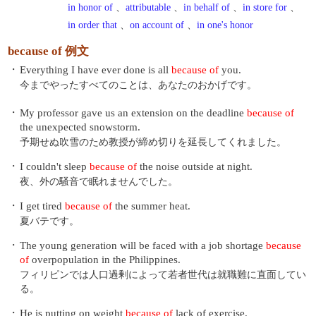
in honor of
、
attributable
、
in behalf of
、
in store for
、
in order that
、
on account of
、
in one's honor
because of 例文
・
Everything I have ever done is all
because of
you.
今までやったすべてのことは、あなたのおかげです。
・
My professor gave us an extension on the deadline
because of
the unexpected snowstorm.
予期せぬ吹雪のため教授が締め切りを延長してくれました。
・
I couldn't sleep
because of
the noise outside at night.
夜、外の騒音で眠れませんでした。
・
I get tired
because of
the summer heat.
夏バテです。
・
The young generation will be faced with a job shortage
because
of
overpopulation in the Philippines.
フィリピンでは人口過剰によって若者世代は就職難に直面してい
る。
・
He is putting on weight
because of
lack of exercise.