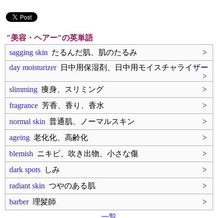
"美容・ヘアー"の英単語
sagging skin
たるんだ肌、肌のたるみ
>
day moisturizer
日中用保湿剤、日中用モイスチャライザー
>
slimming
痩身、スリミング
>
fragrance
芳香、香り、香水
>
normal skin
普通肌、ノーマルスキン
>
ageing
老化化、高齢化
>
blemish
ニキビ、吹き出物、小さな傷
>
dark spots
しみ
>
radiant skin
つやのある肌
>
barber
理髪師
>
一覧