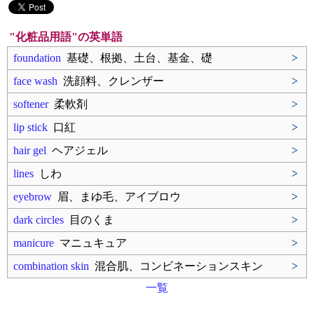
"化粧品用語"の英単語
foundation
基礎、根拠、土台、基金、礎
>
face wash
洗顔料、クレンザー
>
softener
柔軟剤
>
lip stick
口紅
>
hair gel
ヘアジェル
>
lines
しわ
>
eyebrow
眉、まゆ毛、アイブロウ
>
dark circles
目のくま
>
manicure
マニュキュア
>
combination skin
混合肌、コンビネーションスキン
>
一覧