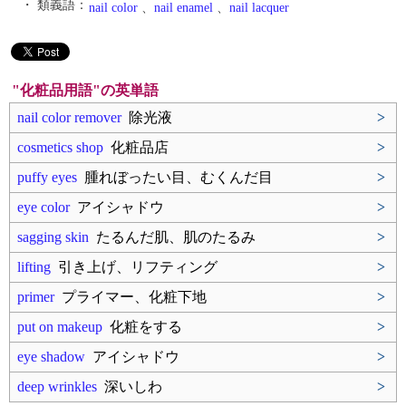
・ 類義語：
nail color
、
nail enamel
、
nail lacquer
"化粧品用語"の英単語
nail color remover
除光液
>
cosmetics shop
化粧品店
>
puffy eyes
腫れぼったい目、むくんだ目
>
eye color
アイシャドウ
>
sagging skin
たるんだ肌、肌のたるみ
>
lifting
引き上げ、リフティング
>
primer
プライマー、化粧下地
>
put on makeup
化粧をする
>
eye shadow
アイシャドウ
>
deep wrinkles
深いしわ
>